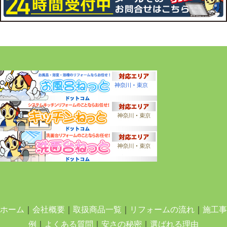
ホーム
｜
会社概要
｜
取扱商品一覧
｜
リフォームの流れ
｜
施工事
例
｜
よくある質問
｜
安さの秘密
｜
選ばれる理由