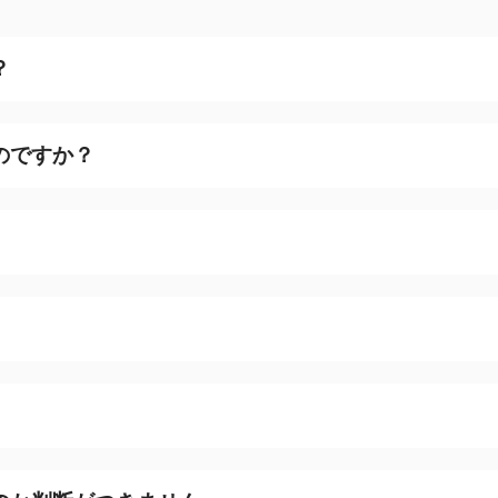
？
のですか？